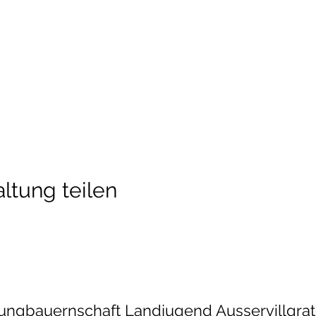
ltung teilen
ungbauernschaft Landjugend Ausservillgra