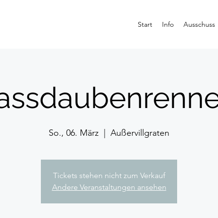
Start
Info
Ausschuss
assdaubenrenn
So., 06. März
  |  
Außervillgraten
Tickets stehen nicht zum Verkauf
Andere Veranstaltungen ansehen